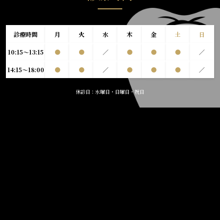
診療時間
月
火
水
木
金
土
日
10:15～13:15
●
●
／
●
●
●
／
14:15～18:00
●
●
／
●
●
●
／
休診日：水曜日・日曜日・祝日