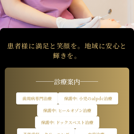
患者様に満足と笑顔を。地域に安心と
輝きを。
診療案内
歯周病専門治療
保護中: 小児のalpdc治療
保護中: ヒールオゾン治療
保護中: ドックスベスト治療