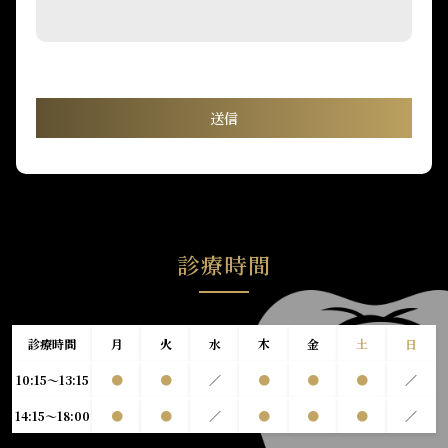
診療時間
診療時間
月
火
水
木
金
土
日
10:15～13:15
●
●
／
●
●
●
／
14:15～18:00
●
●
／
●
●
●
／